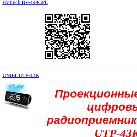
BVItech BV-499GPL
UNIEL UTP-43K
Проекционные
цифров
радиоприемни
UTP-43