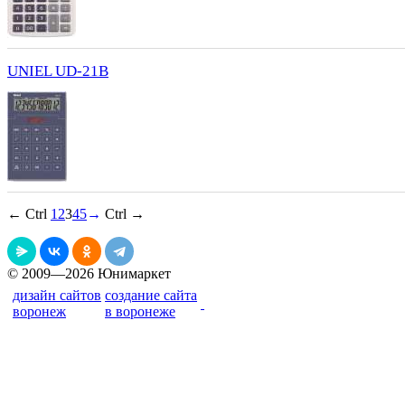
UNIEL UD-21B
← Ctrl
1
2
3
4
5
→
Ctrl →
© 2009—2026 Юнимаркет
дизайн сайтов
создание сайта
воронеж
в воронеже