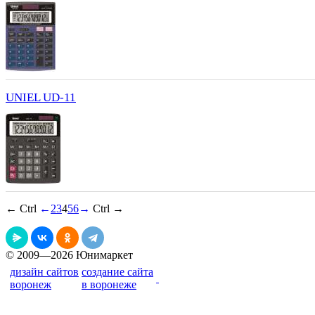
UNIEL UD-11
← Ctrl
←
2
3
4
5
6
→
Ctrl →
© 2009—2026 Юнимаркет
дизайн сайтов
создание сайта
воронеж
в воронеже