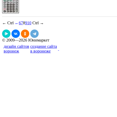
← Ctrl
←
6
7
8
9
10
Ctrl →
© 2009—2026 Юнимаркет
дизайн сайтов
создание сайта
воронеж
в воронеже