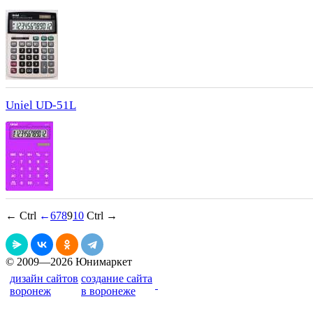
Uniel UD-51L
← Ctrl
←
6
7
8
9
10
Ctrl →
© 2009—2026 Юнимаркет
дизайн сайтов
создание сайта
воронеж
в воронеже