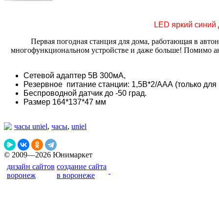
LED яркий синий 
Первая погодная станция для дома, работающая в авто
многофункциональном устройстве и даже больше! Помимо ани
Сетевой адаптер 5В 300мА,
Резервное питание станции: 1,5B*2/ААА
(
только для
Беспроводной датчик до -50 град.
Размер 164*137*47 мм
часы uniel
,
часы
,
uniel
© 2009—2026 Юнимаркет
дизайн сайтов
создание сайта
воронеж
в воронеже