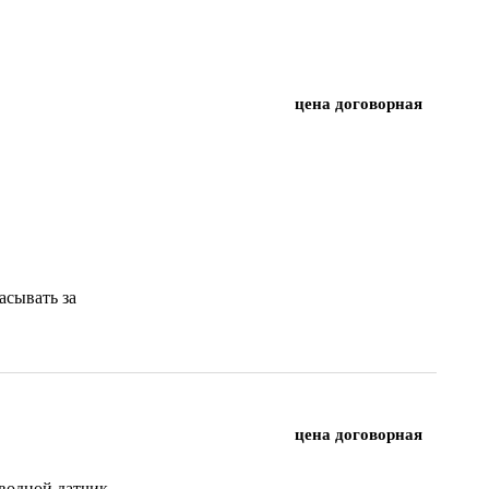
цена договорная
асывать за
цена договорная
оводной датчик