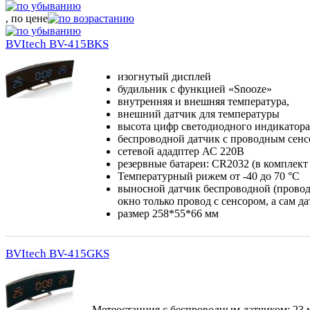
, по цене
BVItech BV-415BKS
изогнутый дисплей
будильник с функцией «Snooze»
внутренняя и внешняя температура,
внешний датчик для температуры
высота цифр светодиодного индикатора 
беспроводной датчик с проводным сен
сетевой ададптер АС 220В
резервные батареи: CR2032 (в комплект 
Температурный рижем от -40 до 70 °C
выносной датчик беспроводной (провод 
окно только провод с сенсором, а сам д
размер 258*55*66 мм
BVItech BV-415GKS
Метеостанция с беспроводным датчиком; 23 м