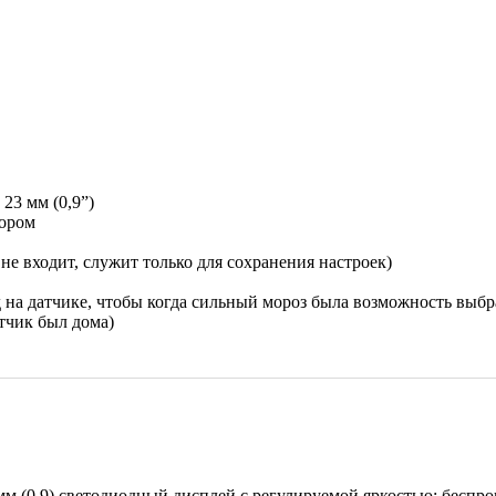
23 мм (0,9”)
сором
не входит, служит только для сохранения настроек)
на датчике, чтобы когда сильный мороз была возможность выбр
атчик был дома)
м (0,9) светодиодный дисплей с регулируемой яркостью; беспр