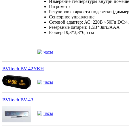
Измерение температуры внутри помеще
Гигрометр
Регулировка яркости подсветки (диммер
Сенсорное управление
Сетевой адаптер: АС: 220В ~50Гц DC:
Резервные батареи: 1,5В*3шт./ААА
Размер 19,8*3,8*6,5 см
часы
BVItech BV-42YKH
часы
BVItech BV-43
часы