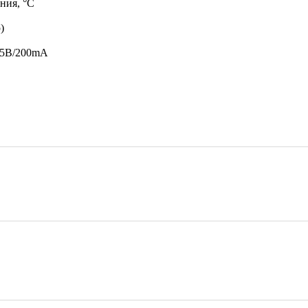
ния, °С
)
4,5B/200mA