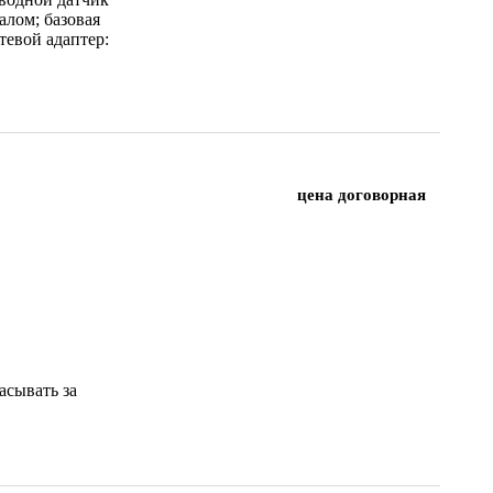
алом; базовая
тевой адаптер:
цена договорная
асывать за