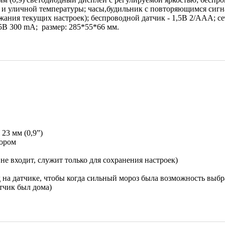
й и уличной температуры; часы,будильник с повторяющимся сигн
жания текущих настроек); беспроводной датчик - 1,5B 2/ААА; се
5В 300 mA; размер: 285*55*66 мм.
23 мм (0,9”)
сором
не входит, служит только для сохранения настроек)
на датчике, чтобы когда сильный мороз была возможность выбр
атчик был дома)