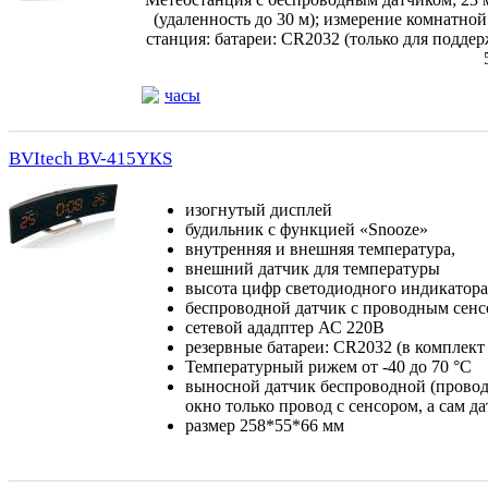
(удаленность до 30 м); измерение комнатно
станция: батареи: CR2032 (только для поддер
часы
BVItech BV-415YKS
изогнутый дисплей
будильник с функцией «Snooze»
внутренняя и внешняя температура,
внешний датчик для температуры
высота цифр светодиодного индикатора 
беспроводной датчик с проводным сен
сетевой ададптер АС 220В
резервные батареи: CR2032 (в комплект 
Температурный рижем от -40 до 70 °C
выносной датчик беспроводной (провод 
окно только провод с сенсором, а сам д
размер 258*55*66 мм