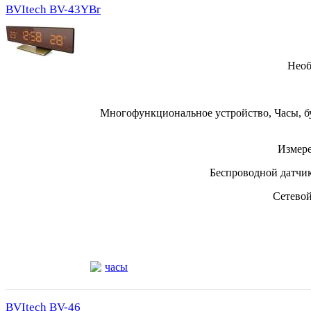
BVItech BV-43YBr
Необ
Многофункциональное устройство, Часы, б
Измере
Беспроводной датчик
Сетевой
часы
BVItech BV-46